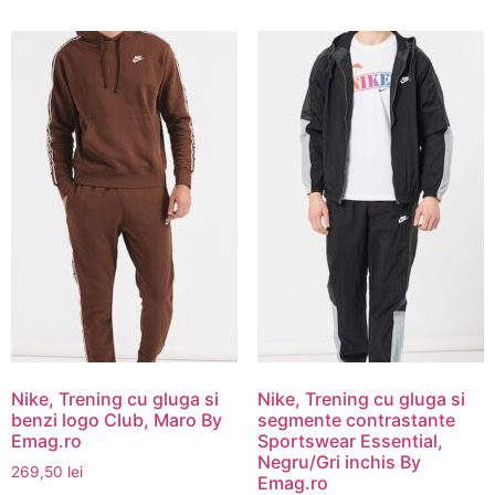
Nike, Trening cu gluga si
Nike, Trening cu gluga si
benzi logo Club, Maro By
segmente contrastante
Emag.ro
Sportswear Essential,
Negru/Gri inchis By
269,50
lei
Emag.ro