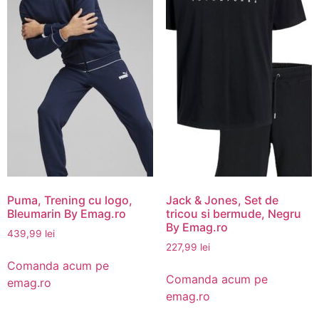
Puma, Trening cu logo,
Jack & Jones, Set de
Bleumarin By Emag.ro
tricou si bermude, Negru
By Emag.ro
439,99
lei
227,99
lei
Comanda acum pe
Comanda acum pe
emag.ro
emag.ro