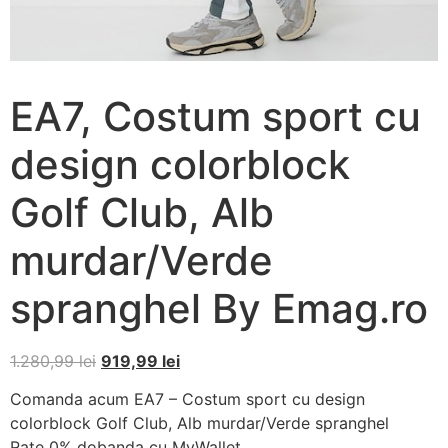
EA7, Costum sport cu
design colorblock
Golf Club, Alb
murdar/Verde
spranghel By Emag.ro
1.280,99
lei
919,99
lei
Comanda acum EA7 – Costum sport cu design
colorblock Golf Club, Alb murdar/Verde spranghel
Rate 0% dobanda cu MyWallet