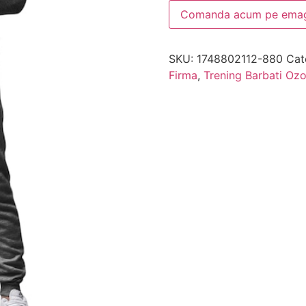
Comanda acum pe emag
SKU:
1748802112-880
Cat
Firma
,
Trening Barbati Oz