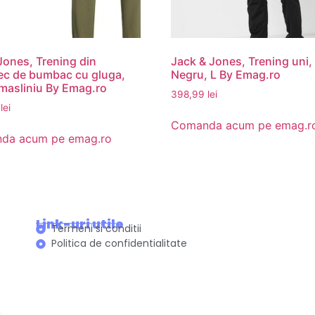
ones, Trening din
Jack & Jones, Trening uni,
c de bumbac cu gluga,
Negru, L By Emag.ro
masliniu By Emag.ro
398,99
lei
9
lei
Comanda acum pe emag.r
da acum pe emag.ro
Link-uri utile
Termeni si conditii
Politica de confidentialitate