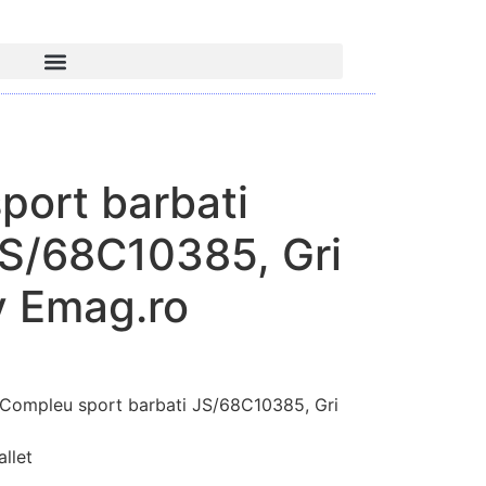
port barbati
S/68C10385, Gri
y Emag.ro
ompleu sport barbati JS/68C10385, Gri
llet