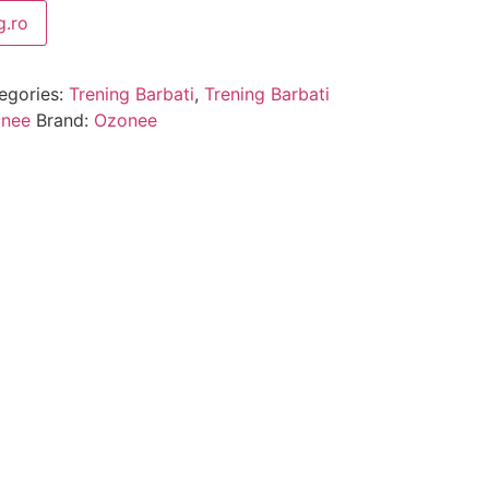
.ro
egories:
Trening Barbati
,
Trening Barbati
onee
Brand:
Ozonee