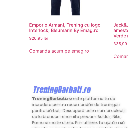
Emporio Armani, Trening cu logo
Jack&J
Interlock, Bleumarin By Emag.ro
ameste
Verde 
920,95
lei
335,9
Comanda acum pe emag.ro
Coman
TreningBarbati.ro
este platforma ta de
încredere pentru recomandări de treninguri
pentru bărbați. Descoperă cele mai noi colecții
de la branduri renumite precum Adidas, Nike,
Puma și multe altele. Prin afiliere, te ajutăm să