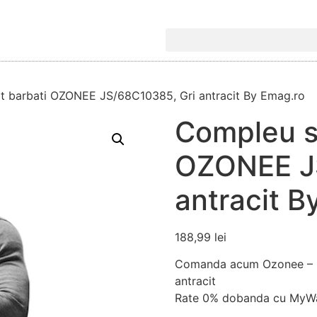
t barbati OZONEE JS/68C10385, Gri antracit By Emag.ro
Compleu s
OZONEE J
antracit B
188,99
lei
Comanda acum Ozonee – C
antracit
Rate 0% dobanda cu MyWa