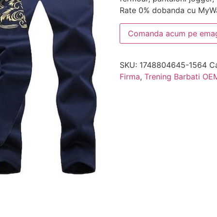
Rate 0% dobanda cu MyWa
Comanda acum pe emag
SKU:
1748804645-1564
C
Firma
,
Trening Barbati OE