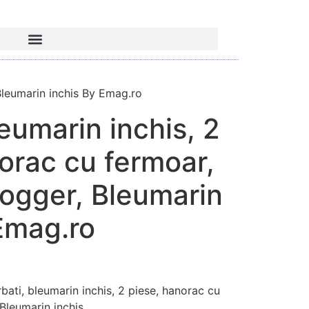
 Bleumarin inchis By Emag.ro
leumarin inchis, 2
orac cu fermoar,
jogger, Bleumarin
Emag.ro
i, bleumarin inchis, 2 piese, hanorac cu
 Bleumarin inchis