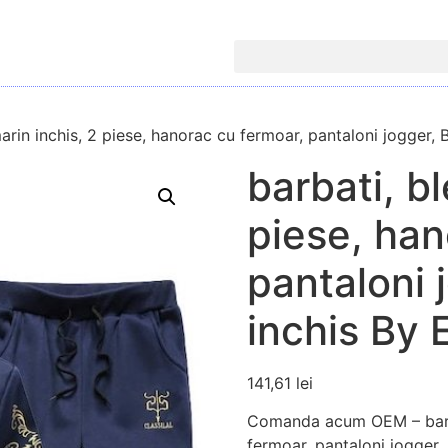
arin inchis, 2 piese, hanorac cu fermoar, pantaloni jogger,
barbati, b
piese, han
pantaloni 
inchis By 
141,61
lei
Comanda acum OEM – barbat
fermoar, pantaloni jogger,