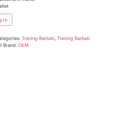
llet
.ro
ategories:
Trening Barbati
,
Trening Barbati
M
Brand:
OEM