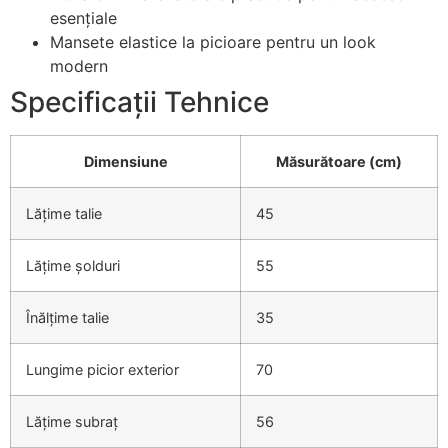
esențiale
Mansete elastice la picioare pentru un look
modern
Specificații Tehnice
Dimensiune
Măsurătoare (cm)
Lățime talie
45
Lățime șolduri
55
Înălțime talie
35
Lungime picior exterior
70
Lățime subraț
56