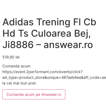
Adidas Trening Fl Cb
Hd Ts Culoarea Bej,
Ji8886 – answear.ro
519,90
lei
Comanda acum
https://event.2performant.com/events/click?
ad_type=product_store&unique=487aeb8ee&aff_code=a
la cel mai bun pret.
Comanda acum pe Answear.ro