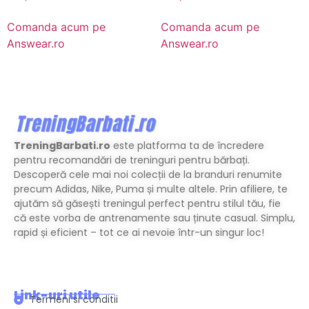
Comanda acum pe
Comanda acum pe
Answear.ro
Answear.ro
TreningBarbati.ro
este platforma ta de încredere
pentru recomandări de treninguri pentru bărbați.
Descoperă cele mai noi colecții de la branduri renumite
precum Adidas, Nike, Puma și multe altele. Prin afiliere, te
ajutăm să găsești treningul perfect pentru stilul tău, fie
că este vorba de antrenamente sau ținute casual. Simplu,
rapid și eficient – tot ce ai nevoie într-un singur loc!
Link-uri utile
Termeni si conditii