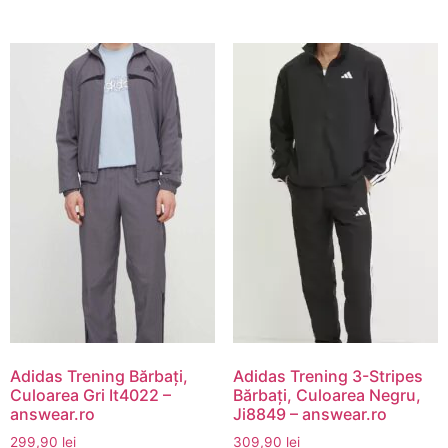
Adidas Trening Bărbați,
Adidas Trening 3-Stripes
Culoarea Gri It4022 –
Bărbați, Culoarea Negru,
answear.ro
Ji8849 – answear.ro
299,90
lei
309,90
lei