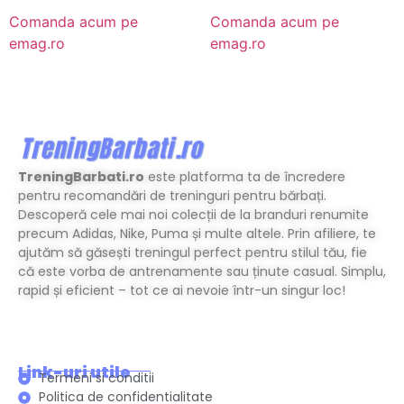
Comanda acum pe
Comanda acum pe
emag.ro
emag.ro
TreningBarbati.ro
este platforma ta de încredere
pentru recomandări de treninguri pentru bărbați.
Descoperă cele mai noi colecții de la branduri renumite
precum Adidas, Nike, Puma și multe altele. Prin afiliere, te
ajutăm să găsești treningul perfect pentru stilul tău, fie
că este vorba de antrenamente sau ținute casual. Simplu,
rapid și eficient – tot ce ai nevoie într-un singur loc!
Link-uri utile
Termeni si conditii
Politica de confidentialitate