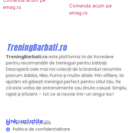
Comanda acum pe
emag.ro
emag.ro
TreningBarbati.ro
este platforma ta de încredere
pentru recomandări de treninguri pentru bărbați.
Descoperă cele mai noi colecții de la branduri renumite
precum Adidas, Nike, Puma și multe altele. Prin afiliere, te
ajutăm să găsești treningul perfect pentru stilul tău, fie
că este vorba de antrenamente sau ținute casual. Simplu,
rapid și eficient – tot ce ai nevoie într-un singur loc!
Link-uri utile
Termeni si conditii
Politica de confidentialitate