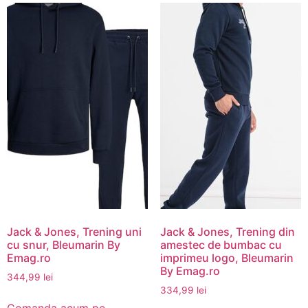
Jack & Jones, Trening uni
Jack & Jones, Trening din
cu snur, Bleumarin By
amestec de bumbac cu
Emag.ro
imprimeu logo, Bleumarin
By Emag.ro
344,99
lei
334,99
lei
Comanda acum pe