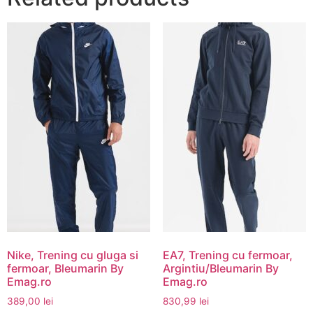
Nike, Trening cu gluga si
EA7, Trening cu fermoar,
fermoar, Bleumarin By
Argintiu/Bleumarin By
Emag.ro
Emag.ro
389,00
lei
830,99
lei