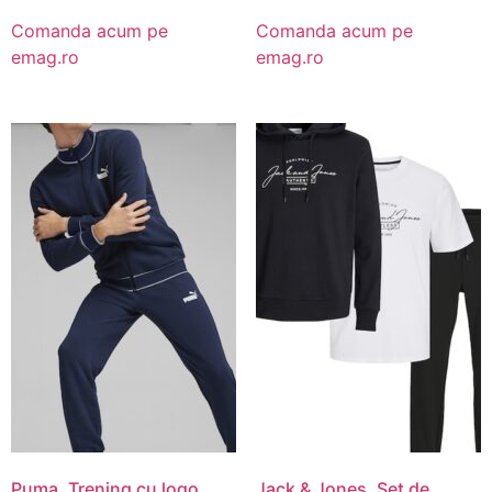
Comanda acum pe
Comanda acum pe
emag.ro
emag.ro
Puma, Trening cu logo,
Jack & Jones, Set de